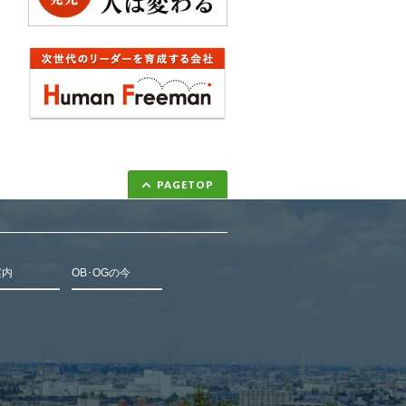
PAGETOP
案内
OB･OGの今