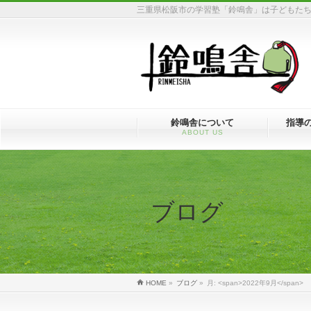
三重県松阪市の学習塾「鈴鳴舎」は子どもた
鈴鳴舎について
指導
ABOUT US
ブログ
HOME
»
ブログ
»
月: <span>2022年9月</span>