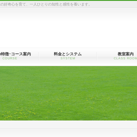
ちの好奇心を育て、一人ひとりの知性と感性を養います。
の特徴･コース案内
料金とシステム
教室案内
COURSE
SYSTEM
CLASS ROO