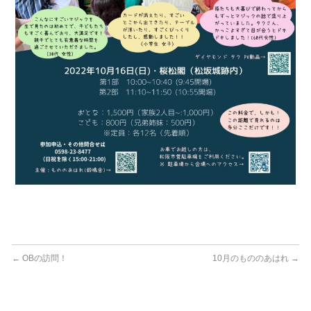
←
OBの訪問！
10月のもののあはれ
→