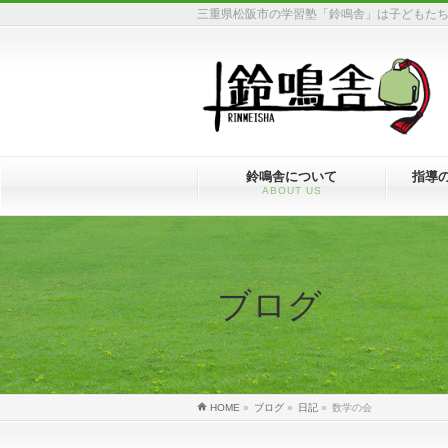
三重県松阪市の学習塾「鈴鳴舎」は子どもた
鈴鳴舎について
指導
ABOUT US
ブログ
HOME
»
ブログ
»
日記
»
数学の会