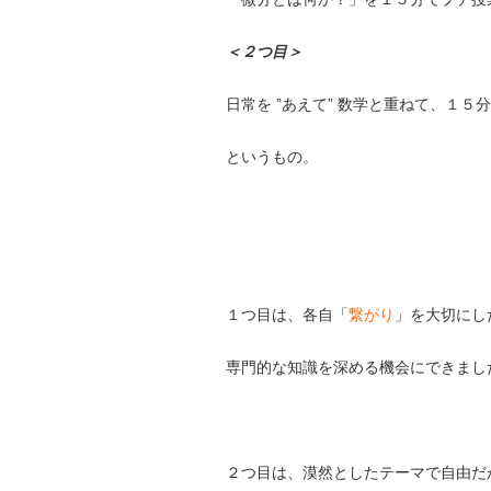
＜２つ目＞
日常を ”あえて” 数学と重ねて、１５
というもの。
１つ目は、各自「
繋がり
」を大切にし
専門的な知識を深める機会にできまし
２つ目は、漠然としたテーマで自由だ