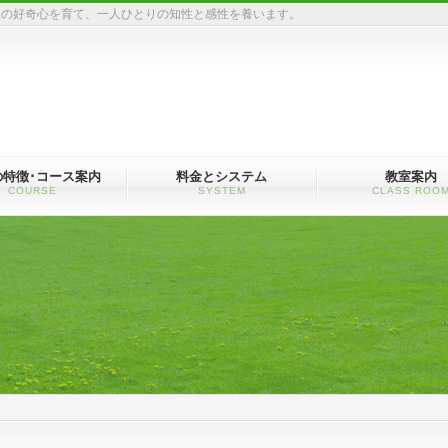
ちの好奇心を育て、一人ひとりの知性と感性を養います。
の特徴･コース案内
料金とシステム
教室案内
COURSE
SYSTEM
CLASS ROO